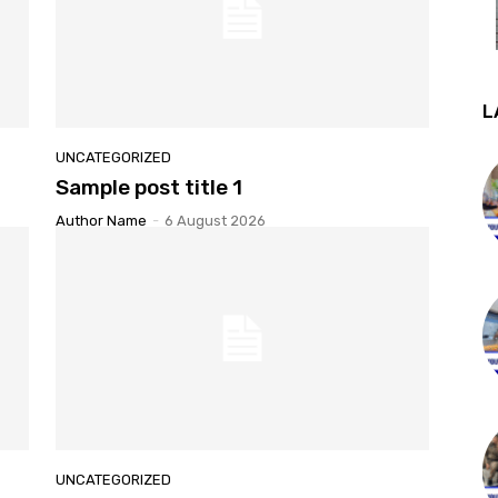
L
UNCATEGORIZED
Sample post title 1
Author Name
-
6 August 2026
UNCATEGORIZED