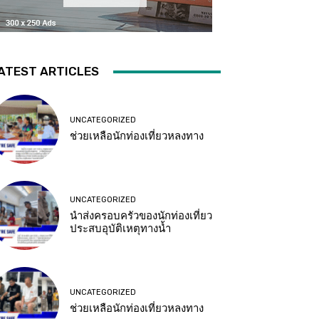
ATEST ARTICLES
UNCATEGORIZED
ช่วยเหลือนักท่องเที่ยวหลงทาง
UNCATEGORIZED
นำส่งครอบครัวของนักท่องเที่ยว
ประสบอุบัติเหตุทางน้ำ
UNCATEGORIZED
ช่วยเหลือนักท่องเที่ยวหลงทาง