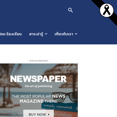
ิชม ร้องเรียน
สาระน่ารู้
เกี่ยวกับเรา
- Advertisement -