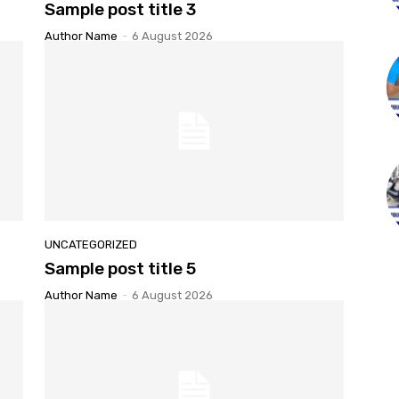
Sample post title 3
Author Name
-
6 August 2026
UNCATEGORIZED
Sample post title 5
Author Name
-
6 August 2026