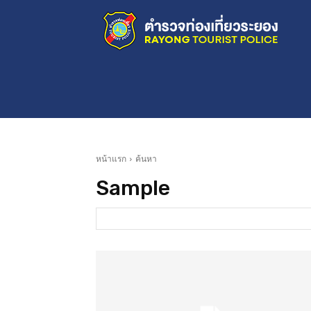
หน้าแรก
ค้นหา
Sample