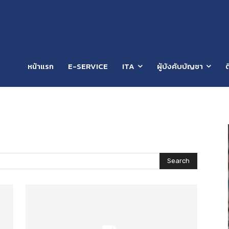
หน้าแรก
E-SERVICE
ITA
ผู้บังคับบัญชา
ต
Search