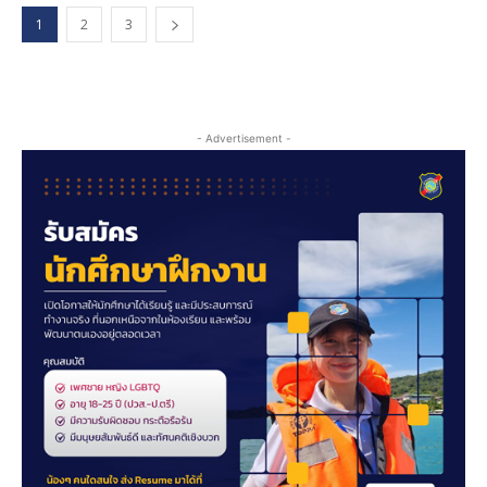
1
2
3
- Advertisement -