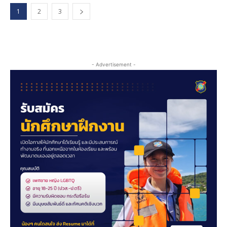
1
2
3
- Advertisement -