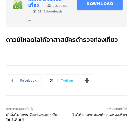
DOWNLOAD
เที่ยว
302.78 KB
2349 downloads
...
ดาวน์โหลดโลโก้อาสาสมัครตำรวจท่องเที่ยว
Facebook
Twitter
บทความก่อนหน้านี้
บทความถัดไป
คำสั่งโควิด19 จังหวัดระยอง มีผล
โลโก้ อาสาสมัครตำรวจท่องเที่ยว
16 ธ.ค.64