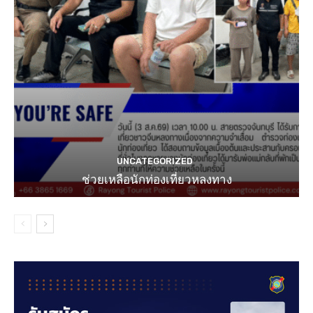
UNCATEGORIZED
ช่วยเหลือนักท่องเที่ยวหลงทาง