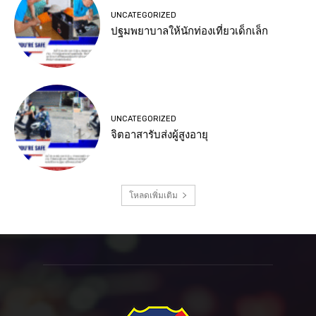
UNCATEGORIZED
ปฐมพยาบาลให้นักท่องเที่ยวเด็กเล็ก
UNCATEGORIZED
จิตอาสารับส่งผู้สูงอายุ
โหลดเพิ่มเติม