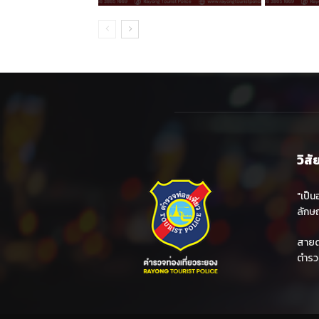
วิสั
"เป็น
ลักษณ
สายด่
ตำรว