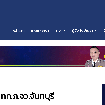
หน้าแรก
E-SERVICE
ITA
ผู้บังคับบัญชา
ต
ท.ภ.จว.จันทบุรี