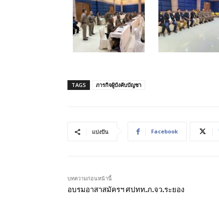
TAGS
ภารกิจผู้บังคับบัญชา
Facebook
แบ่งปัน
บทความก่อนหน้านี้
อบรมอาสาสมัครฯ ศปทท.ภ.จว.ระยอง