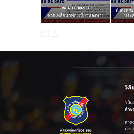
U
UNCATEGORIZED
นำส่งครอ
ช่วยเหลือนักท่องเที่ยวหลงทาง
ประส
วิสั
"เป็น
ลักษณ
สายด่
ตำรว