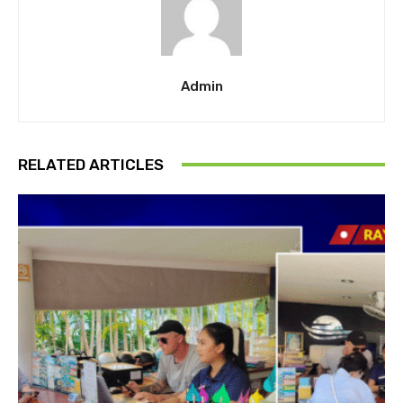
Admin
RELATED ARTICLES