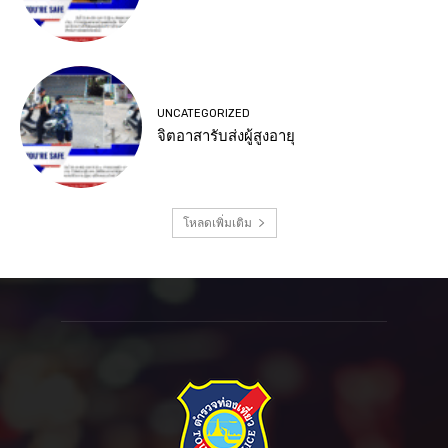
UNCATEGORIZED
จิตอาสารับส่งผู้สูงอายุ
โหลดเพิ่มเติม