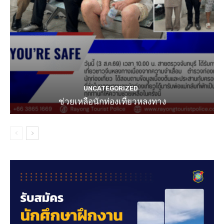
UNCATEGORIZED
ช่วยเหลือนักท่องเที่ยวหลงทาง