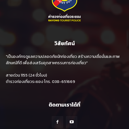
วิสัยทัศน์
"เป็นองค์กรดูแลความปลอดภัยนักท่องเที่ยว สร้างความเชื่อมั่นและภาพ
ลักษณ์ที่ดี เพื่อส่งเสริมอุตสาหกรรมการท่องเที่ยว"
สายด่วน 1155 (24 ชั่วโมง)
ตำรวจท่องเที่ยวระยอง โทร. 038-651669
ติดตามเราได้ที่