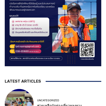
LATEST ARTICLES
UNCATEGORIZED
ช่วยเหลือนักท่องเที่ยวหลงทาง