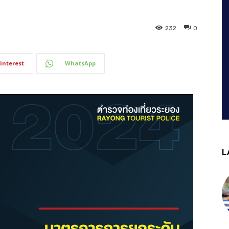
232
0
interest
WhatsApp
L