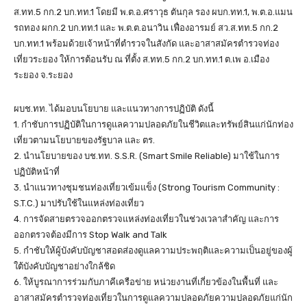
ส.ทท.5 กก.2 บก.ทท.1 โดยมี พ.ต.อ.ศราวุธ ตันกุล รอง ผบก.ทท.1, พ.ต.อ.แมน
รถทอง ผกก.2 บก.ทท.1 และ พ.ต.ต.อนาวิน เฟื่องอารมย์ สว.ส.ทท.5 กก.2
บก.ทท.1 พร้อมด้วยเจ้าหน้าที่ตำรวจในสังกัด และอาสาสมัครตำรวจท่อง
เที่ยวระยอง ให้การต้อนรับ ณ ที่ตั้ง ส.ทท.5 กก.2 บก.ทท.1 ต.เพ อ.เมือง
ระยอง จ.ระยอง
ผบช.ทท. ได้มอบนโยบาย และแนวทางการปฏิบัติ ดังนี้
1. กำชับการปฏิบัติในการดูแลความปลอดภัยในชีวิตและทรัพย์สินแก่นักท่อง
เที่ยวตามนโยบายของรัฐบาล และ ตร.
2. นำนโยบายของ บช.ทท. S.S.R. (Smart Smile Reliable) มาใช้ในการ
ปฏิบัติหน้าที่
3. นำแนวทางชุมชนท่องเที่ยวเข้มแข็ง (Strong Tourism Community :
S.T.C.) มาปรับใช้ในแหล่งท่องเที่ยว
4. การจัดสายตรวจออกตรวจแหล่งท่องเที่ยวในช่วงเวลาสำคัญ และการ
ออกตรวจต้องมีการ Stop Walk and Talk
5. กำชับให้ผู้บังคับบัญชาสอดส่องดูแลความประพฤติและความเป็นอยู่ของผู้
ใต้บังคับบัญชาอย่างใกล้ชิด
6. ให้บูรณาการร่วมกับภาคีเครือข่าย หน่วยงานที่เกี่ยวข้องในพื้นที่ และ
อาสาสมัครตำรวจท่องเที่ยวในการดูแลความปลอดภัยความปลอดภัยแก่นัก