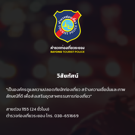
วิสัยทัศน์
"เป็นองค์กรดูแลความปลอดภัยนักท่องเที่ยว สร้างความเชื่อมั่นและภาพ
ลักษณ์ที่ดี เพื่อส่งเสริมอุตสาหกรรมการท่องเที่ยว"
สายด่วน 1155 (24 ชั่วโมง)
ตำรวจท่องเที่ยวระยอง โทร. 038-651669