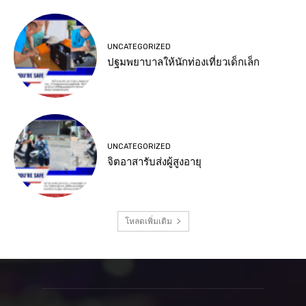
UNCATEGORIZED
ปฐมพยาบาลให้นักท่องเที่ยวเด็กเล็ก
UNCATEGORIZED
จิตอาสารับส่งผู้สูงอายุ
โหลดเพิ่มเติม