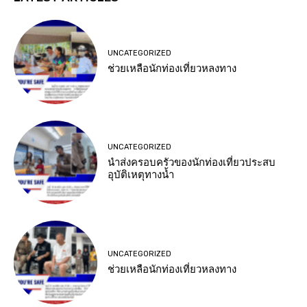
UNCATEGORIZED
ช่วยเหลือนักท่องเที่ยวหลงทาง
UNCATEGORIZED
นำส่งครอบครัวของนักท่องเที่ยวประสบ
อุบัติเหตุทางน้ำ
UNCATEGORIZED
ช่วยเหลือนักท่องเที่ยวหลงทาง