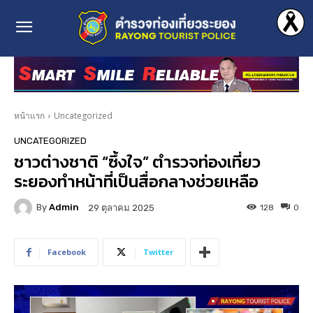
หน้าแรก
Uncategorized
UNCATEGORIZED
ชาวต่างชาติ “ซึ้งใจ” ตำรวจท่องเที่ยว
ระยองทำหน้าที่เป็นสื่อกลางช่วยเหลือ
By
Admin
128
0
29 ตุลาคม 2025
Facebook
Twitter