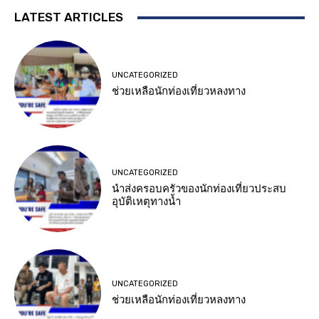
LATEST ARTICLES
UNCATEGORIZED
ช่วยเหลือนักท่องเที่ยวหลงทาง
UNCATEGORIZED
นำส่งครอบครัวของนักท่องเที่ยวประสบ
อุบัติเหตุทางน้ำ
UNCATEGORIZED
ช่วยเหลือนักท่องเที่ยวหลงทาง