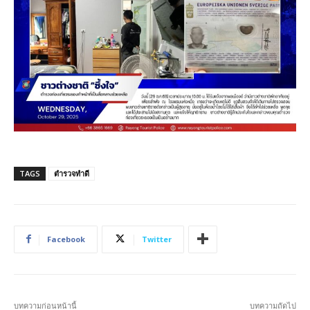
TAGS
ตำรวจทำดี
Facebook
Twitter
บทความก่อนหน้านี้
บทความถัดไป