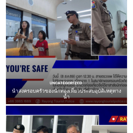
UNCATEGORIZED
นำส่งครอบครัวของนักท่องเที่ยวประสบอุบัติเหตุทาง
น้ำ