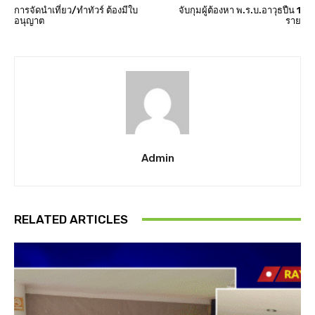
การจัดนำเที่ยว/ทำทัวร์ ต้องมีใบ
จับกุมผู้ต้องหา พ.ร.บ.อาวุธปืน 1
อนุญาต
ราย
Admin
RELATED ARTICLES