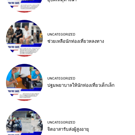
UNCATEGORIZED
ช่วยเหลือนักท่องเที่ยวหลงทาง
UNCATEGORIZED
ปฐมพยาบาลให้นักท่องเที่ยวเด็กเล็ก
UNCATEGORIZED
จิตอาสารับส่งผู้สูงอายุ