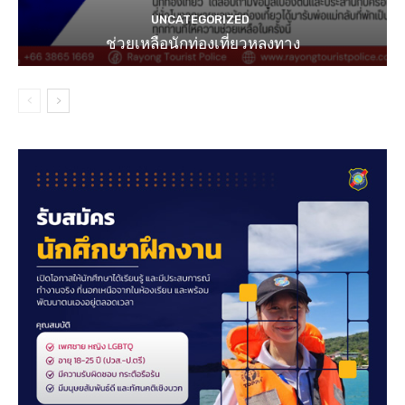
UNCATEGORIZED
ช่วยเหลือนักท่องเที่ยวหลงทาง