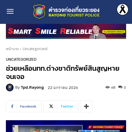
หน้าแรก
Uncategorized
UNCATEGORIZED
ช่วยเหลือนทท.ต่างชาติทรัพย์สินสูญหาย
จนเจอ
By
Tpd.rayong
68
0
22 มกราคม 2026
Facebook
Twitter