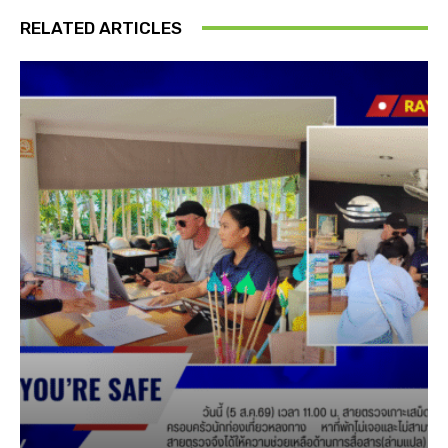
RELATED ARTICLES