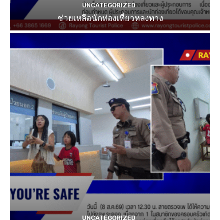
UNCATEGORIZED
ช่วยเหลือนักท่องเที่ยวหลงทาง
UNCATEGORIZED