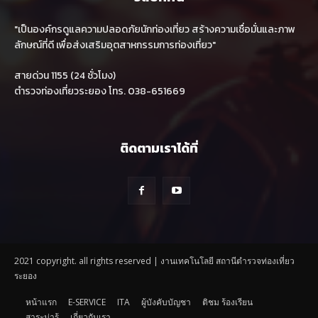
"เป็นองค์กรดูแลความปลอดภัยนักท่องเที่ยว สร้างความเชื่อมั่นและภาพ
ลักษณ์ที่ดี เพื่อส่งเสริมอุตสาหกรรมการท่องเที่ยว"
สายด่วน 1155 (24 ชั่วโมง)
ตำรวจท่องเที่ยวระยอง โทร. 038-651669
ติดตามเราได้ที่
2021 copyright. all rights reserved | งานเทคโนโลยี สถานีตำรวจท่องเที่ยว
ระยอง
หน้าแรก
E-SERVICE
ITA
ผู้บังคับบัญชา
ติชม ร้องเรียน
สาระน่ารู้
เกี่ยวกับเรา