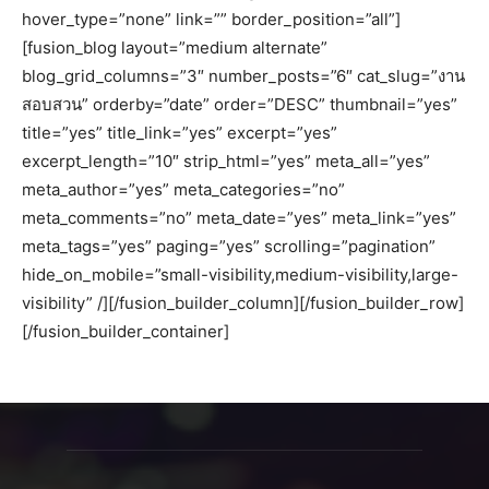
hover_type=”none” link=”” border_position=”all”]
[fusion_blog layout=”medium alternate”
blog_grid_columns=”3″ number_posts=”6″ cat_slug=”งาน
สอบสวน” orderby=”date” order=”DESC” thumbnail=”yes”
title=”yes” title_link=”yes” excerpt=”yes”
excerpt_length=”10″ strip_html=”yes” meta_all=”yes”
meta_author=”yes” meta_categories=”no”
meta_comments=”no” meta_date=”yes” meta_link=”yes”
meta_tags=”yes” paging=”yes” scrolling=”pagination”
hide_on_mobile=”small-visibility,medium-visibility,large-
visibility” /][/fusion_builder_column][/fusion_builder_row]
[/fusion_builder_container]